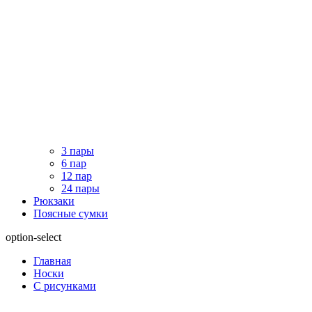
3 пары
6 пар
12 пар
24 пары
Рюкзаки
Поясные сумки
option-select
Главная
Носки
С рисунками