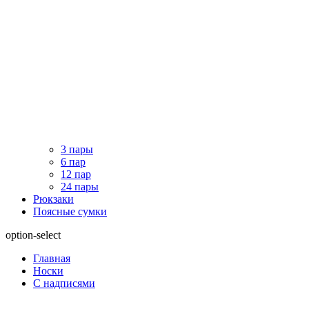
3 пары
6 пар
12 пар
24 пары
Рюкзаки
Поясные сумки
option-select
Главная
Носки
С надписями