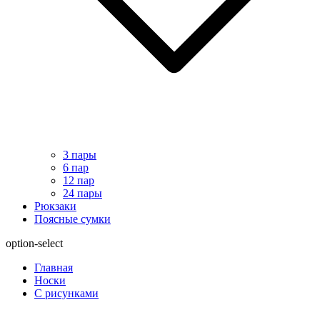
3 пары
6 пар
12 пар
24 пары
Рюкзаки
Поясные сумки
option-select
Главная
Носки
С рисунками