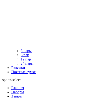
3 пары
6 пар
12 пар
24 пары
Рюкзаки
Поясные сумки
option-select
Главная
Наборы
3 пары