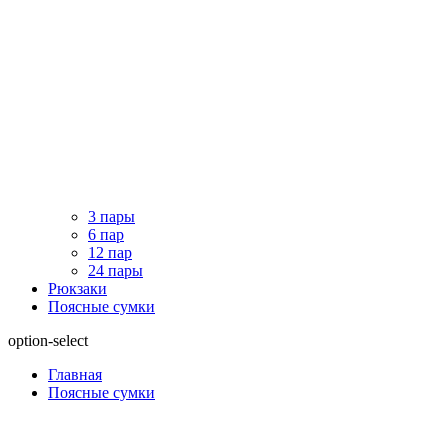
3 пары
6 пар
12 пар
24 пары
Рюкзаки
Поясные сумки
option-select
Главная
Поясные сумки