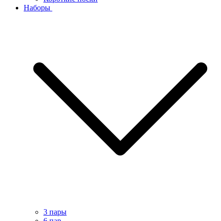
Наборы
3 пары
6 пар