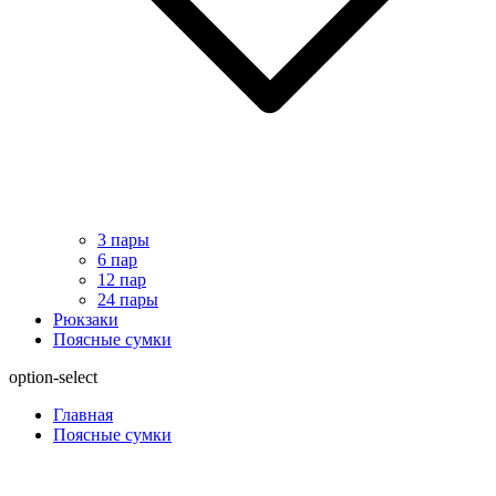
3 пары
6 пар
12 пар
24 пары
Рюкзаки
Поясные сумки
option-select
Главная
Поясные сумки