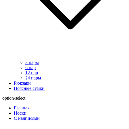
3 пары
6 пар
12 пар
24 пары
Рюкзаки
Поясные сумки
option-select
Главная
Носки
С надписями